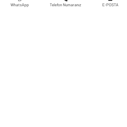
WhatsApp
Telefon Numaranız
E-POSTA
Yer Üstü Yangın Hidrantı Tip "A"
Yer üstü yangın hidrantları fabrikalarda , depolarda ,
endüstriyel tesislerde , bina çevrelerinde , hava
meydanlarında , askeri tesislerde , yeşil alanlarda , kamusal
alanlarda , yerleşim bölgeleri